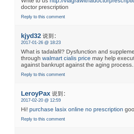
Write to us
http://viagrawithadoctorprescript
doctor prescription
Reply to this comment
kjyd32
说到：
2017-01-26 @ 18:23
What is tadalafil? Dysfunction and supplemen
through
walmart cialis price
may help execut
against bankrupt against the aging process.
Reply to this comment
LeroyPax
说到：
2017-02-20 @ 12:59
Hi!
purchase lasix online no prescription
goo
Reply to this comment