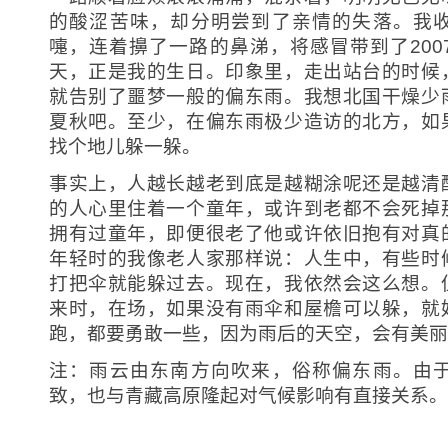
的酸涩苦味，却分明尝到了亲情的失落。我
嚏，连着擤了一路的鼻涕，将感冒带到了200
天，正是我的生日。印象里，走出站台的时候
就告别了噩梦一般的偏东雨。我想北国干燥少
夏秋吧。至少，在偏东雨极少造访的北方，如
找个地儿躲一躲。
事实上，人越长越老到底是越糊涂呢还是越清
的人心里住着一个童年，或许到老都不会死掉
拥有过童年，即便很老了他或许依旧抱有对真
年轻时的我像老人家那样说：人生中，有些时
打把伞就能躲过去。现在，我依然会这么想。
来时，在场，如果没有雨伞和屋檐可以躲，就
跑，都要勇敢一些，因为雨后的天空，会有美丽
注：雨云由东南方向吹来，俗称偏东雨。由
致，也与青藏高原隆起对气候影响有直接关系。