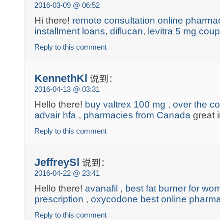
2016-03-09 @ 06:52
Hi there!
remote consultation online pharma
installment loans
,
diflucan
,
levitra 5 mg cou
Reply to this comment
KennethKl
说到：
2016-04-13 @ 03:31
Hello there!
buy valtrex 100 mg
,
over the co
advair hfa
,
pharmacies from Canada
great i
Reply to this comment
JeffreySl
说到：
2016-04-22 @ 23:41
Hello there!
avanafil
,
best fat burner for wo
prescription
,
oxycodone best online pharm
Reply to this comment