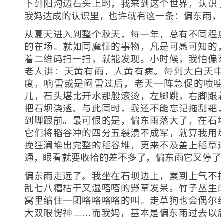
下到阳沟边石头上时，我来到这个世界，认识
我妈达成的认识里，也许就有这一条：偏东雨，
从夏天进入到整个秋天，每一年，总有不同程
的在场。就如同魔怔的事物，凡是可感可知的
着二维码扫一扫，就能发现。小时候，我怕偏
老人讲：天黄有雨，人黄有病。每到大白天
度，响雷或是闷雷过后，老天一阵急促的喷
儿，石头堪比开水那般滚烫，左脚跳，右脚跟
把石坝浇透。与此同时，我还不能忘记拖刮耙
到脚跟前。最可恨的是，偏东雨落大了，在石
它们将稻谷冲的四分五裂溃不成军，就算我用
挽狂澜堆出完整的稻谷堆，更来不及盖上稻草
通，眼看就要收拾的差不多了，偏东雨它又停了
偏东雨走远了。我坐在石坝边上，累到上气不
乱七八糟枯干又湿嗒嗒的野草发呆。竹子丛生
窝里缩住一团咯咯咯咯的叫。走草狗也会偶尔
大双眼愣神……而我妈，基本是偏东雨过去以