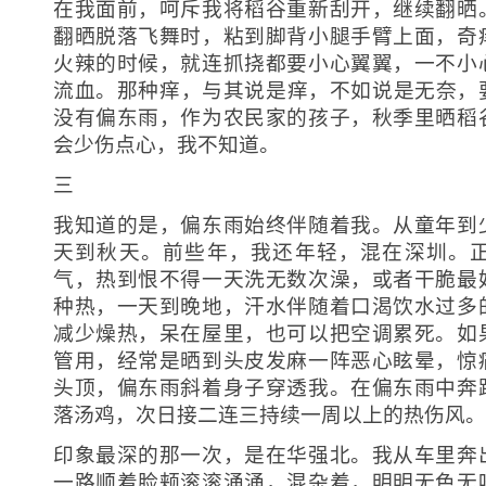
在我面前，呵斥我将稻谷重新刮开，继续翻晒
翻晒脱落飞舞时，粘到脚背小腿手臂上面，奇
火辣的时候，就连抓挠都要小心翼翼，一不小
流血。那种痒，与其说是痒，不如说是无奈，
没有偏东雨，作为农民家的孩子，秋季里晒稻
会少伤点心，我不知道。
三
我知道的是，偏东雨始终伴随着我。从童年到
天到秋天。前些年，我还年轻，混在深圳。
气，热到恨不得一天洗无数次澡，或者干脆最
种热，一天到晚地，汗水伴随着口渴饮水过多
减少燥热，呆在屋里，也可以把空调累死。如
管用，经常是晒到头皮发麻一阵恶心眩晕，惊
头顶，偏东雨斜着身子穿透我。在偏东雨中奔
落汤鸡，次日接二连三持续一周以上的热伤风。
印象最深的那一次，是在华强北。我从车里奔
一路顺着脸颊滚滚涌涌，混杂着，明明无色无