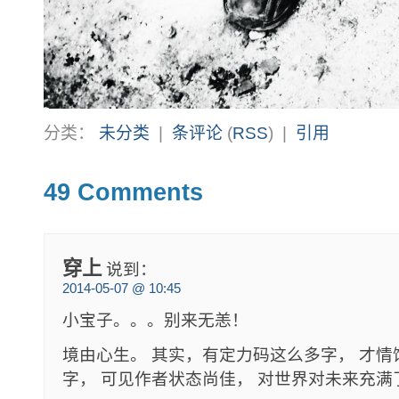
分类：
未分类
|
条评论
(
RSS
) |
引用
49 Comments
穿上
说到：
2014-05-07 @ 10:45
小宝子。。。别来无恙！
境由心生。 其实，有定力码这么多字， 才
字， 可见作者状态尚佳， 对世界对未来充满