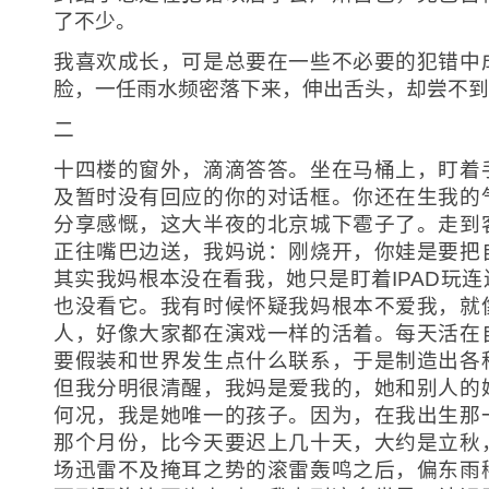
了不少。
我喜欢成长，可是总要在一些不必要的犯错中
脸，一任雨水频密落下来，伸出舌头，却尝不到
二
十四楼的窗外，滴滴答答。坐在马桶上，盯着
及暂时没有回应的你的对话框。你还在生我的
分享感慨，这大半夜的北京城下雹子了。走到
正往嘴巴边送，我妈说：刚烧开，你娃是要把
其实我妈根本没在看我，她只是盯着IPAD玩
也没看它。我有时候怀疑我妈根本不爱我，就
人，好像大家都在演戏一样的活着。每天活在
要假装和世界发生点什么联系，于是制造出各
但我分明很清醒，我妈是爱我的，她和别人的
何况，我是她唯一的孩子。因为，在我出生那
那个月份，比今天要迟上几十天，大约是立秋
场迅雷不及掩耳之势的滚雷轰鸣之后，偏东雨