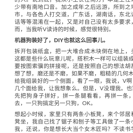
少带有南地口音。加之成年之后远游，所到之
市，与各色人打交道，广东话，湖南话，东北
话等等混淆在一起，又是对自己没有太多要求
而，当我听V读诗的时候，感觉很特别。
机器狗装好了，DIY也就这么回事儿。
拆开包装纸盒，把一大堆合成木块倒在地上，
这都是些什么玩意儿呢，搭积木一样可以组装成
要按图索骥的拼接呢，还是按照自己的想法胡
想了想，磨还是不磨，如果不磨，粗糙的几何木
给我组装好的一个侧面，看了一眼，我说，V啊
几个面给我，让我想象么。但是，V没理我。也
先把狗身子拼好，拼一条腿看看，再拼一条
去，一只狗搞定另一只狗，OK。
想起小时候，家里只有两条小板凳，来个邻居
凳坐，我自己找了锯子和刨子等工具做了一条
我，还说，你是想长大当个女木匠吗？不读书