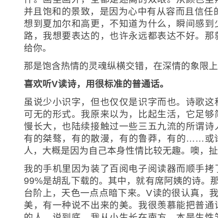
并且饱和的景致，是因为心中有从容而且信任的
想到夏加尔和高更，不知道为什么，瞬间感到
路，我想要表达的，也许永远都表达不好。那
给你。
那是饱含热情的灵魂纵横交错，在深情的象限上
喜欢听V读诗，用很标准的普通话。
虽说少小识字，但也仅仅是识字而也。诗歌这
可无的形式。我原来以为，比起生活，它足够
慢长大，也陆续接触过一些三五九流的所谓诗
有的桀骜，有的散漫，有的鲁莽，有的……或
人，大概是因为自己本身性情比较无趣。噢，扯
我的手机里因为装了百阅电子阅读器而顺手拷
99%是胡乱下载的。其中，就有席阿姨的诗。
台阶上，天色一点点暗下来。V读的很认真，我
美，有一种说不出来的美。我很羡慕能把普通
的人。说到底，我从小生长在南方，本是生性