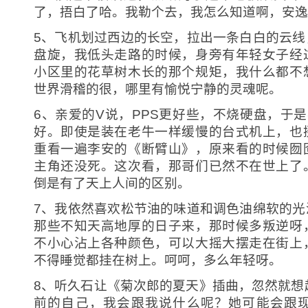
了，捂白了哈。我勒个去，我怎么知道啊，安逸
5、飞机划过西边的长空，拉出一条白白的云线
盘旋，我低头走路的时候，身旁有年轻女子经
小区里的花草树木长的那个规矩，我什么都不
世界滑稽的很，哪里有愉悦宁静的灵魂呢。
6、亲爱的V说，PPS更好些，不烧硬盘，于是
好。即使是装在老牛一样缓慢的台式机上，也
重看一遍李安的《断臂山》，原来看的时候囫
主角还没死。这次看，那哥们已然不在世上了
倒是有了天上人间的区别。
7、我依然喜欢松节油的味道和调色油绵软的光
那些不知天高地厚的日子来，那时候多叛逆呀
不小心沾上各种颜色，可以大摇大摆走在街上
不得睡觉都挂在树上。呵呵，多么年轻呀。
8、听久石让《菊次郎的夏天》插曲，忽然就想
前的自己，我会跟我说什么呢？她可能会跟