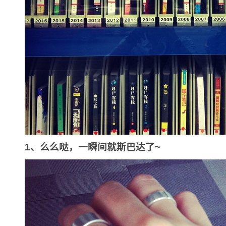
1、么么哒，一瞬间就斯巴达了~