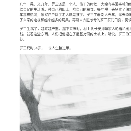
几年一晃，又几年。罗三还是一个人。能干的时候，大嫂有事没事喊他
给自足的生活着。种自己的田土，吃自己的粮食。每年喂一头猪卖了偶
年那样热闹，家家户户除了老人就是孩子。罗三学着别人养羊，每天牵
了自家的电视和越来越多的玩具，再没人去脏兮兮的罗三家门口耍，更
罗三生病了，越来越严重。起不来床时，村上队长安排每家人轮着给他送
钱。就着这些东西，人们把他埋在了屋基对面的土坡上。听说，罗三的
处。
罗三死时54岁，一世人生恰过半。