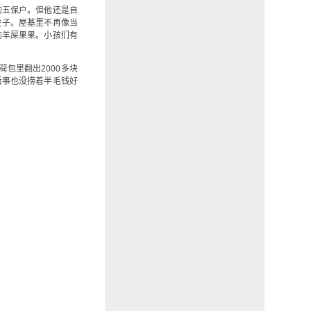
的五保户。但他还是自
生子。屋基里不再像当
的羊屎果果。小孩们有
包里翻出2000多块
后事也没捞着半毛钱好