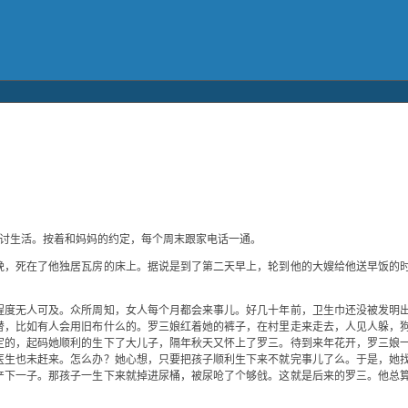
圳讨生活。按着和妈妈的约定，每个周末跟家电话一通。
晚，死在了他独居瓦房的床上。据说是到了第二天早上，轮到他的大嫂给他送早饭的
程度无人可及。众所周知，女人每个月都会来事儿。好几十年前，卫生巾还没被发明
替，比如有人会用旧布什么的。罗三娘红着她的裤子，在村里走来走去，人见人躲，
定的，起码她顺利的生下了大儿子，隔年秋天又怀上了罗三。待到来年花开，罗三娘
医生也未赶来。怎么办？她心想，只要把孩子顺利生下来不就完事儿了么。于是，她
产下一子。那孩子一生下来就掉进尿桶，被尿呛了个够戗。这就是后来的罗三。他总