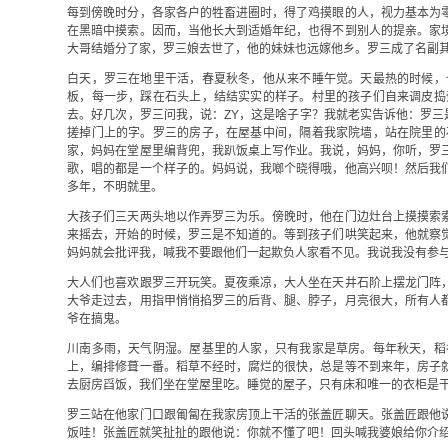
每到傍晚时分，各家各户的牲畜进圈时，得了鸡摸眼的人，视力基本为
在黑暗中摸索。因而，当他长大到适婚年纪，也得不到别人的提亲。家
大哥结婚分了家，罗三娘去世了，他的妹妹也远嫁他乡。罗三成了名副
白天，罗三在地里干活，春夏秋冬，他从来不睡午觉。天最热的时候，
板，每一步，踩在石头上，结结实实的样子。村里的孩子们自来调皮捣
去。好几次，罗三问我，说：ZY，这是啥子字？我就老实告诉他：罗
搓掉门上的字。罗三的房子，在屋基中间，隔着我家院墙，站在院里的
家，妈妈在堂屋里编背兜，我趴饭桌上写作业。我说，妈妈，你听，罗
歌，唱的都是一个样子的。妈妈说，我啷个晓得哦，他高兴呗！然后我
多年，不明就里。
大孩子们三天两头地以作弄罗三为乐。傍晚时，他在门边灶台上摸摸索
来摇去，开始的时候，罗三是不知道的。等到孩子们哄笑起来，他就察
妈妈就会批评我，喊我不要跟他们一起欺负人家看不见。我说我没有参
大人们也喜欢跟罗三开玩笑。夏夜乘凉，大人坐在天井石阶上摆龙门阵
大爷走过去，用指甲悄悄掐罗三的后背、腿、脖子，月亮很大，所有人
爷在搞鬼。
川南多雨，天气阴湿。屋基里的人家，只有我家是草房。每年秋天，稻
上，编排修葺一番。稻草不经时，腐烂的很快，总是等不到来年，房子
去厨房舀饭，我们坐在堂屋里吃。睡觉的屋子，只有床和唯一的衣柜是
罗三站在他家门口跟匍匐在我家房顶上干活的张盖匠聊天。张盖匠跟他
饭哇！张盖匠就笑扯扯的跟他说：你就不懂了吧！回头喊我婆娘给你介