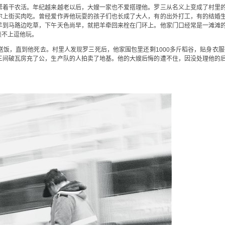
帮着干农活。年纪越来越老以后，大嫂一家也不爱搭理他。罗三从名义上变成了村里
尔上街买肉吃。曾经爱作弄他玩耍的孩子们也长成了大人，有的出外打工，有的结婚
羊到马路边吃草，下午天色尚早，就把羊牵回来栓在门环上。他家门口经常是一滩滩
谈不上逗他玩。
饭，直到他死去。村里人发现罗三死后，他家围包里还剩1000多斤稻谷，贴身衣服荷
三间破瓦房充了公，生产队的人拍卖了地基。他的大嫂后悔的遭不住，因没处理他的