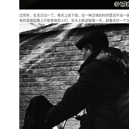
过完年，生活又归一了。每天上班下班，在一种乏味的时间里活不出一
有的是晨起路上行色匆匆的人们，灰头土脸迎接每一天，赶着去往一个