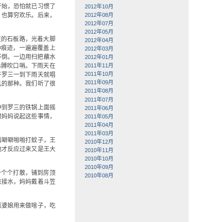
开始，恐怕就已习惯了
2012年10月
2012年08月
，也算穷欢乐。后来，
2012年07月
2012年05月
里的石板路，光着大脚
2012年04月
种痕迹，一遍遍覆盖上
2012年03月
不倒。一边用扫把蘸水
2012年01月
赤膊吹口哨。下雨天在
2011年11月
2011年10月
子罗三一到下雨天就唱
2011年09月
吼的那种。我们听了很
2011年08月
2011年07月
伸到罗三的铁锅上面摇
2011年06月
跟妈妈说起这些事情，
2011年05月
2011年04月
2011年03月
扇噼噼啪啪打蚊子，王
2010年12月
他才反应过来又是王大
2010年11月
2010年10月
2010年09月
一个个打散，铺到房顶
2010年08月
来接水，妈妈戴着斗笠
疯婆娘用来做啥子，吃