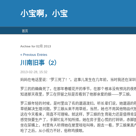
小宝啊，小宝
首页
Archive for 02月 2013
« Previous Entries
川南旧事（2）
2013-02-28, 15:32
妈妈在电话里说：“罗三死了！”。这事儿发生在几年前，当时我还在深
罗三的的确确死了。在那年春暖花开的季节，在那个根本没有预兆的夜
知道那天夜里，罗三在弥留之际是否看到了他那亲爱的娘——罗三娘。
罗三娘年轻的时候，是村里出了名的邋遢泼妇。听长辈们说，她邋遢的
草纸解决生理问题。罗三娘从来不用草纸，当然，她也不用其他物品代
这在今天看来，简直不可理喻。就这样，罗三娘的生育能力还是值得肯
感觉快要生产了，手脚忙乱不知所措，她在房子里心慌的打转转，赤脚
坐在尿桶上，村里有人听得她在屋里吱哇叫唤，跑去一看，罗三娘果真
呛了之后，从小视力不好，俗称鸡摸眼。