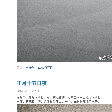
分类：
未分类
|
1,207条评论
正月十五日夜
2013-02-24, 20:54
元宵节，想吃大汤圆。对，就是那种南方家里人自己做的大汤圆。
里面是芝麻和白糖，好像拳头那么大一个。光想想都流口水呀。