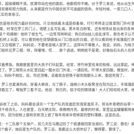
零，超级模糊不清。就算你站在他的面前，他都视你不睹。对于罗三来说，他从出生
境贫瘠和视力残疾，从来都是作为中国农民不可逾越的宿命。年轻时候，一家几口人
其实的单身汉。
也是他的视力最好的时刻。只见他挑着水或是担着柴，叮叮咚咚走过我家院门外村
蛋，时常在罗三的门上，墙壁上乱写乱画，黑木炭白粉笔，还有用铁丝抠出来的各
三是个鸡摸眼！他听了很生气。一边骂骂咧咧说：狗日的B娃儿些乱俅写，欺负老子认
石桥上玩耍，可以看到他在烧锅做饭从门口冒出的白烟，还可以看到他手摇蒲扇打
三又在唱歌了。妈妈说，不要老是喊人家罗三，这样叫不尊敬人。我说，妈妈，为啥
们就听见罗三唱：呀，呀嚯嘿，哎……那个调调，明明就不是歌，好像抬石头的人在
索着煮饭。我跟屋基里的大孩子们伙起耍。经常，将竹林里找来的枝桠，远远拿起，
觉了。罗三顺势从水缸里舀起一瓢水往门外泼，一通狂吼，吓得大家四散。晚饭时，
与，妈妈不相信，说，你还顶嘴，说着就会把筷子敲到我额头上来，委屈死我了。
，罗三也爱凑热闹，穿着大裤衩，光了膀子，端根小木头板凳坐在阳沟边上，手摇蒲
都看见了，唯独罗三看不见。他说：狗日的，蚊子咬的精俅痛！大人们哈哈哈大笑，
谷收了之后，妈妈都会请另一个生产队的张盖匠到我家盖房子。将当年新晒的谷草
就千疮百孔。人在屋里，白天晒太阳，夜晚晒月亮。最惨的时候，家里盆盆罐罐都用
干的，因为蚊帐上面和衣柜顶上遮了每年用来孕育秧苗的塑料薄膜，这是后话。
说：十二队那个五保户，前几天在马路边捡了个疯婆娘回家当媳妇。罗三说：憨包！
绍个瘸子，她后家生产队的。罗三说，我都这么大把年纪了，懒得要，算俅了。