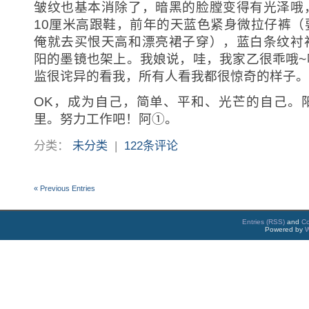
皱纹也基本消除了，暗黑的脸膛变得有光泽哦
10厘米高跟鞋，前年的天蓝色紧身微拉仔裤（
俺就去买恨天高和漂亮裙子穿），蓝白条纹衬
阳的墨镜也架上。我娘说，哇，我家乙很乖哦~
监很诧异的看我，所有人看我都很惊奇的样子。
OK，成为自己，简单、平和、光芒的自己。
里。努力工作吧！阿①。
分类：
未分类
|
122条评论
« Previous Entries
Entries (RSS)
and
C
Powered by
W