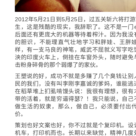
2012年5月21日到5月25日，过五关斩六将
生，这是残酷的现实，我辞职了。这不是一门
后面还有更庞大的机器等待着榨汁。因为我没
的胆识，不能理直气壮地学习和胖娃、王胖
样，有一支马良的神笔，威武不屈就义写字吃
泱的印度火车上，倒挂在车窗外头，随时避免
击粉身碎骨的那个弱爆了的家伙。
王塑说的好，成功不就是多赚了几个臭钱让别
民的我们，没有叫李刚李嘉诚的爹妈，谁能逃
在稻草堆上扪虱啃馒头说：我很有理想，很有
带的活着，就是穷逼得瑟？！我只能说，自己
做生活的奴隶，那么，做自己，必须要付出
价。
策划也好文案也好，你不过就是个复印机。设
机车，打印机而也。长期以来缺觉，精神几度