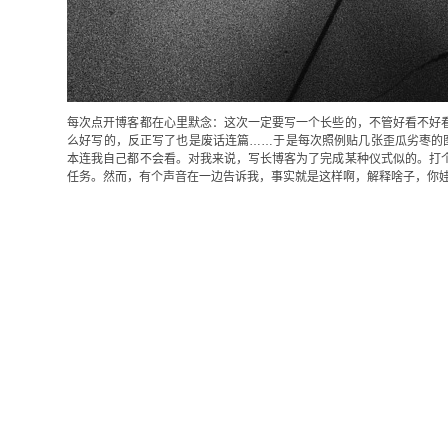
每次点开博客都在心里默念：这次一定要写一个长些的，不管好看不好
么好写的，反正写了也是废话连篇……于是每次照例贴几张歪瓜劣枣的
本连我自己都不会看。对我来说，写长博客为了完成某种仪式似的。打
任务。然而，有个声音在一边告诉我，事实就是这样啊，解释啥子，你