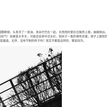
圆圈眼镜，头发浮了一层油，发丝拧巴在一起，长甩甩的耷拉在脑壳上面，抽烟很凶
的叹气！如果是大冬天，可能还会穿中式长衫，短袄子一类的棉布衣裳，颈子上面拴
真是邋遢，无序，没有节制的样子吗？其实不都是这样的，譬如风华。