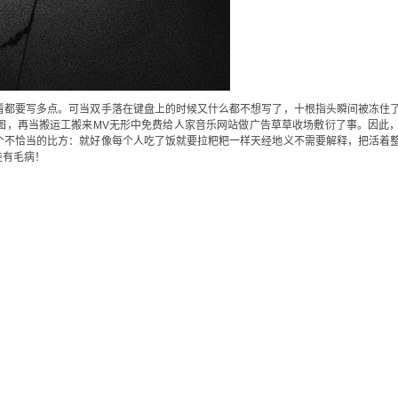
看都要写多点。可当双手落在键盘上的时候又什么都不想写了，十根指头瞬间被冻住
图，再当搬运工搬来MV无形中免费给人家音乐网站做广告草草收场敷衍了事。因此
个不恰当的比方：就好像每个人吃了饭就要拉粑粑一样天经地义不需要解释，把活着
娃有毛病！