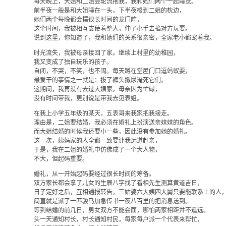
每天晚上，大姐和二姐会轮流抱我，我和她们两个一起睡觉。
前半夜一般是和大姐睡在一头，下半夜梭到二姐的枕边，
她们两个每晚都会摆很长时间的龙门阵，
这个时间，我被相互支使着整人，伸了小手去掐对方玩耍。
说到这里，你知道了，我和她们的关系很亲密，全家老小都宠着我。
时光流失，我被母亲接回了家。继续上村里的幼稚园，
我又变成了独自玩乐的孩子。
自闭，不哭，不笑，也不闹。每天蹲在堂屋门口逗蚂蚁耍，
最爱干的事情之一就是：拔了裤头撒尿淹死它们。
这期间，我再没有去过大姨家，母亲因为忙碌，
没有时间带我，更别说是带我去见表姐。
在我上小学五年级的某天，五表哥来我家把我接走。
理由是，二姐要结婚，我必须在婚礼上扮演送亲妹妹的角色。
而大姐结婚的时候我还要小一些，因此没有参加她的婚礼。
这一次，姨妈家的人全都一致要让我远道赶亲，
于是，我在二姐的婚礼中仿佛成了一个大人物，
不大，但起码重要。
婚礼，从一开始起码要经过很长时间的筹备。
双方家长都会拿了儿女的生辰八字找了看相先生测算黄道吉日，
日子定好之后，互相通报转告，三姑婆六大姨四大舅只要能联系上的人
简直就是派了一匹骏马加急传书一夜八百里的把消息送到。
等到结婚的前几日，男女双方不能会面，哪怕两家相距并不遥远。
头一天通知村长，村长通知村民，每家每户派一个代表来帮忙，