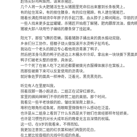
赶场买好鸡鸭鱼肉，请来杀猪匠，
几个人将一头大肥猪活生生从猪圈里死命拉出来塞到长条板凳上，
有的扯住耳朵，有的按住腰身，有的拉住猪蹄，有人逮住猪尾巴，
随着长满彪悍胡须中年胖子的手起刀落，血从脖子上瞬间飚出，华丽的
一些人找来更多盆盆罐罐，杀猪匠开始庖丁解猪，肥肉膘厚流油，瘦肉
猪被大卸八块用竹子编结的蘼条穿了挂起来。
阳光下，那些飞舞的苍蝇，围着猪肠子捅出来的粪水煽动双翅，
乡亲们分工协作，搭棚子烧火做饭滚开水烫鸭子扯鸡毛。
我站在一个老头的脚边专心看他用沥青裹了鸭子，
然后把浑身乌黑的鸭子扔进边上木桶水中冷却，拿出来一块块撕下黑面
鸭子们被老头整的很惨，具体说，
一个个死了在被人吃下之前还都要被拨光衣服裸体展示在案板上。
而那些被撕下来可以反复使用的沥青块，
就好象佐罗的面具一样神奇，泛着光，黑亮黑亮的。
听见有人在里屋叫我，
拐着双脚一路小跑进去，二姐正在试穿红嫁衣。
家里的姨妈婶婶们不停的称赞二姐的美丽。那个时间，
我看见一些半老徐娘的脸，皱纹渐渐爬上额头，
堆积在眼角形成鱼尾，而眼眶里微微有什么感动在泛滥，
也许是从二姐身上看到了什么东西是关于她们也曾经那样年轻娇美，
也许是习惯性的对长大成年后的晚辈无言且深情的祝福。
这一切，在9岁的我看来，不得而知。
我更加注意到二姐的红衣裳和她们两鬓的花白，
在土屋比较昏暗的光线中形成的色差。