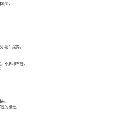
间凝固，
些小物件摆弄，
裳，小脚棉布鞋，
饭，
到来，
节性的错觉，