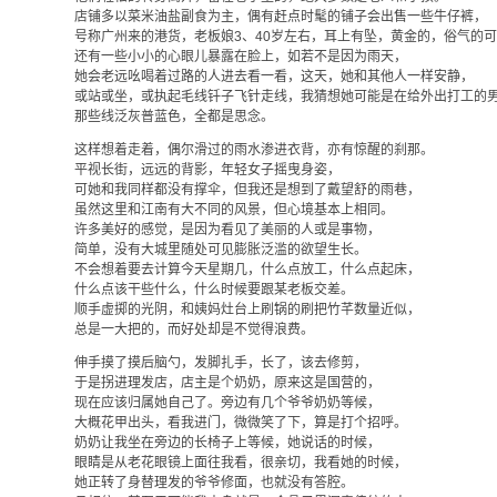
店铺多以菜米油盐副食为主，偶有赶点时髦的铺子会出售一些牛仔裤，
号称广州来的港货，老板娘3、40岁左右，耳上有坠，黄金的，俗气的
还有一些小小的心眼儿暴露在脸上，如若不是因为雨天，
她会老远吆喝着过路的人进去看一看，这天，她和其他人一样安静，
或站或坐，或执起毛线钎子飞针走线，我猜想她可能是在给外出打工的
那些线泛灰普蓝色，全都是思念。
这样想着走着，偶尔滑过的雨水渗进衣背，亦有惊醒的刹那。
平视长街，远远的背影，年轻女子摇曳身姿，
可她和我同样都没有撑伞，但我还是想到了戴望舒的雨巷，
虽然这里和江南有大不同的风景，但心境基本上相同。
许多美好的感觉，是因为看见了美丽的人或是事物，
简单，没有大城里随处可见膨胀泛滥的欲望生长。
不会想着要去计算今天星期几，什么点放工，什么点起床，
什么点该干些什么，什么时候要跟某老板交差。
顺手虚掷的光阴，和姨妈灶台上刷锅的刷把竹芊数量近似，
总是一大把的，而好处却是不觉得浪费。
伸手摸了摸后脑勺，发脚扎手，长了，该去修剪，
于是拐进理发店，店主是个奶奶，原来这是国营的，
现在应该归属她自己了。旁边有几个爷爷奶奶等候，
大概花甲出头，看我进门，微微笑了下，算是打个招呼。
奶奶让我坐在旁边的长椅子上等候，她说话的时候，
眼睛是从老花眼镜上面往我看，很亲切，我看她的时候，
她正转了身替理发的爷爷修面，也就没有答腔。