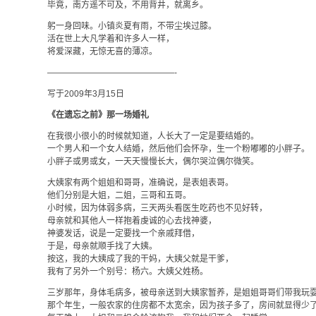
毕竟，南方遥不可及，不用背井，就离乡。
躬一身回味。小镇炎夏有雨，不带尘埃过膝。
活在世上大凡学着和许多人一样，
将爱深藏，无惊无喜的薄凉。
———————————————-
写于2009年3月15日
《在遗忘之前》那一场婚礼
在我很小很小的时候就知道，人长大了一定是要结婚的。
一个男人和一个女人结婚，然后他们会怀孕，生一个粉嘟嘟的小胖子。
小胖子或男或女，一天天慢慢长大，偶尔哭泣偶尔微笑。
大姨家有两个姐姐和哥哥，准确说，是表姐表哥。
他们分别是大姐，二姐，三哥和五哥。
小时候，因为体弱多病，三天两头看医生吃药也不见好转，
母亲就和其他人一样抱着虔诚的心去找神婆，
神婆发话，说是一定要找一个亲戚拜借，
于是，母亲就顺手找了大姨。
按这，我的大姨成了我的干妈，大姨父就是干爹，
我有了另外一个别号：杨六。大姨父姓杨。
三岁那年，身体毛病多，被母亲送到大姨家暂养，是姐姐哥哥们带我玩
那个年生，一般农家的住房都不太宽余，因为孩子多了，房间就显得少