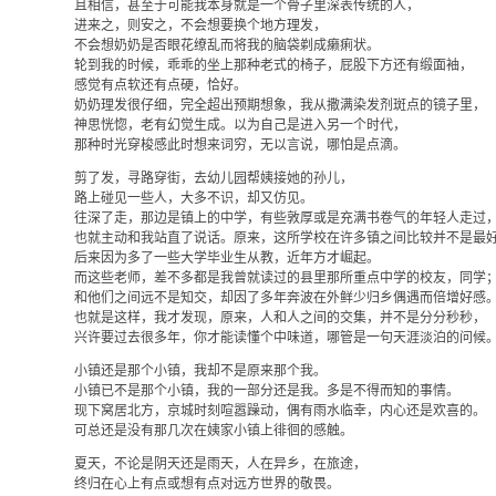
且相信，甚至于可能我本身就是一个骨子里深表传统的人，
进来之，则安之，不会想要换个地方理发，
不会想奶奶是否眼花缭乱而将我的脑袋剃成癞痢状。
轮到我的时候，乖乖的坐上那种老式的椅子，屁股下方还有缎面袖，
感觉有点软还有点硬，恰好。
奶奶理发很仔细，完全超出预期想象，我从撒满染发剂斑点的镜子里，
神思恍惚，老有幻觉生成。以为自己是进入另一个时代，
那种时光穿梭感此时想来词穷，无以言说，哪怕是点滴。
剪了发，寻路穿街，去幼儿园帮姨接她的孙儿，
路上碰见一些人，大多不识，却又仿见。
往深了走，那边是镇上的中学，有些敦厚或是充满书卷气的年轻人走过
也就主动和我站直了说话。原来，这所学校在许多镇之间比较并不是最
后来因为多了一些大学毕业生从教，近年方才崛起。
而这些老师，差不多都是我曾就读过的县里那所重点中学的校友，同学
和他们之间远不是知交，却因了多年奔波在外鲜少归乡偶遇而倍增好感
也就是这样，我才发现，原来，人和人之间的交集，并不是分分秒秒，
兴许要过去很多年，你才能读懂个中味道，哪管是一句天涯淡泊的问候
小镇还是那个小镇，我却不是原来那个我。
小镇已不是那个小镇，我的一部分还是我。多是不得而知的事情。
现下窝居北方，京城时刻喧嚣躁动，偶有雨水临幸，内心还是欢喜的。
可总还是没有那几次在姨家小镇上徘徊的感触。
夏天，不论是阴天还是雨天，人在异乡，在旅途，
终归在心上有点或想有点对远方世界的敬畏。