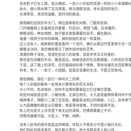
会有影子打在上面，低头略探，一些小小的如同涟漪一样的小小幸福瞬
抬头，细小雨水顺了瓦沟滴落，再沿墙壁流淌，有水滋润的地方，
长满青苔，清凉而温暖，是时间的痕迹。
那扇赭石班驳的木大门，两边是崭新的对联，门槛有些高，
门内矮藤椅上坐着陌生的婆婆，约近90，两鬓飞霜，白发皤然，
眼眶深陷，神态炯炯，她干瘦且青筋裸露的双手，搁在膝间，
搓着一绺用于纺布的麻绳，细的和她的发丝一样柔韧，
边上没有人，她默默的重复着同一个动作，偶尔从脚边竹筐里牵引另一
散散淡淡的，我仿佛就看见了她年轻时候的灵秀，
清澈的眸子深处，荡漾些些动人的故事，该是亭亭玉立的美好，
那还是在闭塞的乡间，路途遥远，她被送亲的队伍簇拥着，小碎花红衣
于是，进了镇上的深宅，在炊烟袅绕的每个傍晚，等待当铺先生回家晚
有老，有少，一家子，小团圆，是富足安康的生活，不匮乏却单纯。
那些摊贩，围在一起打一种叫大二的牌，
每个人的面前都有一些用来计算得失的花生米粒，
大小不同，色泽很好，但你不会想到要拿起它们往嘴巴里塞。
有些时候就是这样，小赌怡情。尤其在雨天，大凡是就着牌局等待中午
喊两嗓子，隔壁小二端了豆花饭，蘸着菜油煎过的辣椒，入口，会有季
以为是嫩嫩的豌豆尖花瓣香；再是等待夜晚，不同的筵席开张，
街上的光是天上月亮透下来无边的清丽，仿佛雨雾散之不尽，
而晚风缓缓乍起。大抵上，平静，纯粹。
没有人赶场的雨天就是这样稀疏。年轻人不再安分守望小镇日月长，
他们轻松的转身离开，留在巷子里的，绝大多数是老人和小孩。