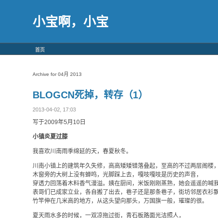
小宝啊，小宝
首页
Archive for 04月 2013
BLOGCN死掉，转存（1）
2013-04-02, 17:03
写于2009年5月10日
小镇炎夏过膝
我喜欢川南雨季绵延的天，春夏秋冬。
川南小镇上的建筑年久失修，高高矮矮错落叠起，至高的不过两层阁楼
木窗旁的大树上没有蝉鸣，光脚踩上去，嘎吱嘎吱是历史的声音，
穿透力回荡着木料香气漫溢。姨在厨间，米饭刚刚蒸熟，她会遥遥的喊
表哥们已成家立业，各自搬了出去，巷子还是那条巷子，街坊邻居衣衫
竹竿伸在几米高的地方，从这头望向那头，万国旗一般，璀璨的很。
夏天雨水多的时候，一双凉拖过街，青石板路面光洁照人，