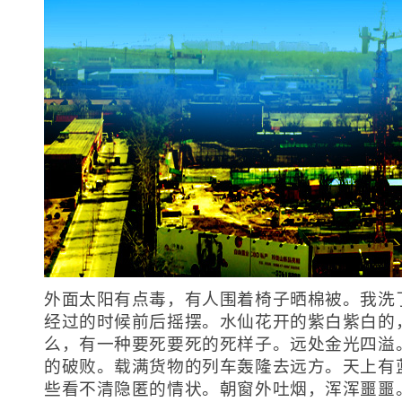
外面太阳有点毒，有人围着椅子晒棉被。我洗
经过的时候前后摇摆。水仙花开的紫白紫白的
么，有一种要死要死的死样子。远处金光四溢
的破败。载满货物的列车轰隆去远方。天上有
些看不清隐匿的情状。朝窗外吐烟，浑浑噩噩