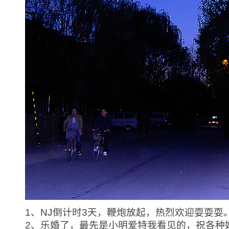
1、NJ倒计时3天，鞭炮放起，热烈欢迎耍耍耍
2、乐婚了，最先是小明爱特我看见的，祝各种