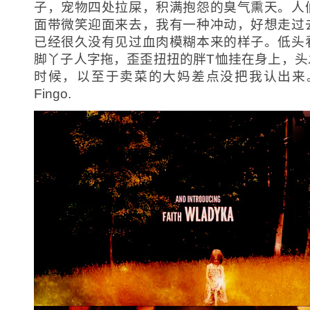
子，宠物四处拉屎，积满抱怨的臭气熏天。人
面带微笑迎面来去，我有一种冲动，好想走过
已经很久没有见过血肉模糊本来的样子。低头
脚丫子人字拖，歪歪扭扭的胖T恤挂在身上，头
时候，以至于卖菜的大妈差点没把我认出来。
Fingo.