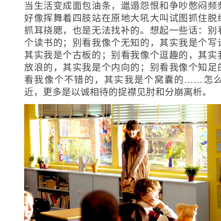
当生活变成面包油条，邋遢怨恨和争吵憋闷频
好像挥舞着四肢站在原地大吼大叫试图抓住脱
抓耳挠腮，也是无法找补的。想起一些话：
别
个读书的；别看我像个无知的，其实我是个写
其实我是个古板的；别看我像个逗趣的，其实
放浪的，其实我是个内向的；别看我像个知足
看我像个不错的，其实我是个窝囊的……怎
近，更多是以诚相待的捉襟见肘和分崩离析。