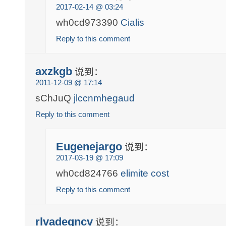
2017-02-14 @ 03:24
wh0cd973390
Cialis
Reply to this comment
axzkgb
说到：
2011-12-09 @ 17:14
sChJuQ
jlccnmhegaud
Reply to this comment
Eugenejargo
说到：
2017-03-19 @ 17:09
wh0cd824766
elimite cost
Reply to this comment
rlvadeqncv
说到：