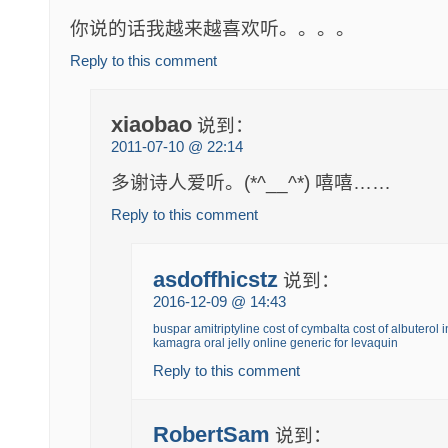
你说的话我越来越喜欢听。。。。
Reply to this comment
xiaobao
说到：
2011-07-10 @ 22:14
多谢诗人爱听。(*^__^*) 嘻嘻……
Reply to this comment
asdoffhicstz
说到：
2016-12-09 @ 14:43
buspar
amitriptyline
cost of cymbalta
cost of albuterol 
kamagra oral jelly online
generic for levaquin
Reply to this comment
RobertSam
说到：