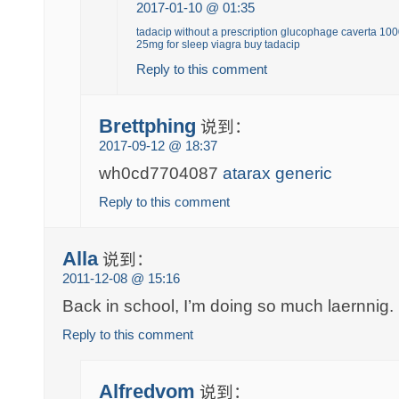
2017-01-10 @ 01:35
tadacip without a prescription
glucophage
caverta
100
25mg for sleep
viagra
buy tadacip
Reply to this comment
Brettphing
说到：
2017-09-12 @ 18:37
wh0cd7704087
atarax generic
Reply to this comment
Alla
说到：
2011-12-08 @ 15:16
Back in school, I’m doing so much laernnig.
Reply to this comment
Alfredvom
说到：