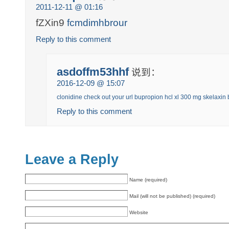
2011-12-11 @ 01:16
fZXin9
fcmdimhbrour
Reply to this comment
asdoffm53hhf
说到：
2016-12-09 @ 15:07
clonidine
check out your url
bupropion hcl xl 300 mg
skelaxin
Reply to this comment
Leave a Reply
Name (required)
Mail (will not be published) (required)
Website