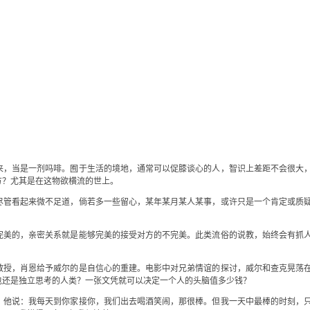
来，当是一剂吗啡。囿于生活的境地，通常可以促膝谈心的人，智识上差距不会很大
方？尤其是在这物欲横流的世上。
尽管看起来微不足道，倘若多一些留心，某年某月某人某事，或许只是一个肯定或质
完美的，亲密关系就是能够完美的接受对方的不完美。此类流俗的说教，始终会有抓
教授，肖恩给予威尔的是自信心的重建。电影中对兄弟情谊的探讨，威尔和查克晃荡
包还是独立思考的人类？一张文凭就可以决定一个人的头脑值多少钱？
。他说：我每天到你家接你，我们出去喝酒笑闹，那很棒。但我一天中最棒的时刻，