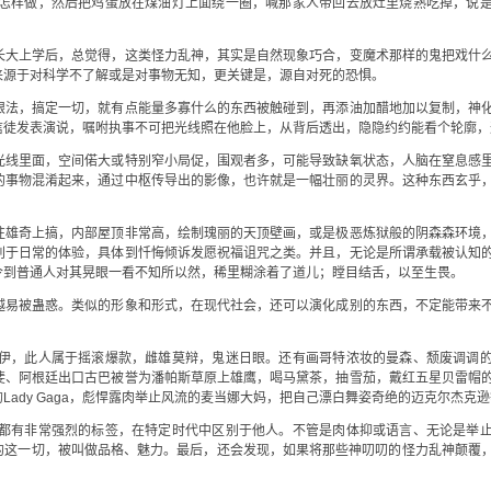
怎样做，然后把鸡蛋放在煤油灯上面绕一圈，喊那家人带回去放灶里烧熟吃掉，说
长大上学后，总觉得，这类怪力乱神，其实是自然现象巧合，变魔术那样的鬼把戏什
来源于对科学不了解或是对事物无知，更关键是，源自对死的恐惧。
眼法，搞定一切，就有点能量多寡什么的东西被触碰到，再添油加醋地加以复制，神
信徒发表演说，嘱咐执事不可把光线照在他脸上，从背后透出，隐隐约约能看个轮廓，
光线里面，空间偌大或特别窄小局促，围观者多，可能导致缺氧状态，人脑在窒息感
的事物混淆起来，通过中枢传导出的影像，也许就是一幅壮丽的灵界。这种东西玄乎
往雄奇上搞，内部屋顶非常高，绘制瑰丽的天顶壁画，或是极恶炼狱般的阴森森环境
别于日常的体验，具体到忏悔倾诉发愿祝福诅咒之类。并且，无论是所谓承载被认知
令到普通人对其晃眼一看不知所以然，稀里糊涂着了道儿；瞠目结舌，以至生畏。
越易被蛊惑。类似的形象和形式，在现代社会，还可以演化成别的东西，不定能带来
伊，此人属于摇滚爆款，雌雄莫辩，鬼迷日眼。还有画哥特浓妆的曼森、颓废调调
斐、阿根廷出口古巴被誉为潘帕斯草原上雄鹰，喝马黛茶，抽雪茄，戴红五星贝雷帽
ady Gaga，彪悍露肉举止风流的麦当娜大妈，把自己漂白舞姿奇绝的迈克尔杰克
都有非常强烈的标签，在特定时代中区别于他人。不管是肉体抑或语言、无论是举
成的这一切，被叫做品格、魅力。最后，还会发现，如果将那些神叨叨的怪力乱神颠覆