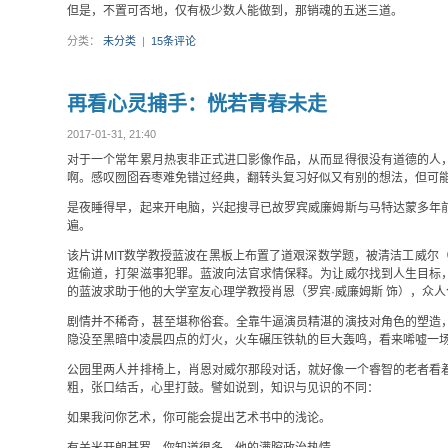
但是，不置可否地，仅有极少数人能做到，那销魂的五迷三道。
分类：
未分类
|
15条评论
再看心灵捕手：恍若青春未走
2017-01-31, 21:40
对于一个常年累月热衷非正式进口影像作品，从而显得很没有道德的人
啊。感叹囫囵吞枣难免错过经典，翻转头复习好似又有别的想法，但可
是夜睡得早，起来开电脑，兴起搜寻已故罗宾威廉姆斯与马特达蒙多年
遍。
该片讲MIT数学教授蓝波在黑板上布置了道艰深数学题，被清洁工威尔
逛偷道，打架滋事犯罪。蓝波向法官求情保释。为让威尔找到人生目标
的蓝波求助于他的大学室友心理学教授肖恩（罗宾·威廉姆斯 饰），众
剧情并不稀奇，甚至堪称俗套。全靠牛逼演员精湛的演技对角色的塑造
隐没至黑暗中凌晨四点的灯火，火车碾压铁轨的巨大轰鸣，看来唏嘘一
公园里两人并排椅上，肖恩对威尔那段对话，就好像一个睿智的老者看
粗，张口结舌，心里打鼓。譬如说到，知识与见识的不同：
如果我问你艺术，你可能会提出艺术书中的浅论。
有关米开朗基罗，你知道很多，他的满腔政治热情，