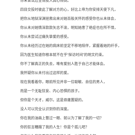
你未曾试过全情投入真心倾倒。
四目交投时彼此了解对方的心，好比上帝为你安排天使下凡，
把你从地狱深渊拯救出来对她百般关怀的感受你也从未体会，
你从未对她情深款款矢志不渝，明知她患了绝症也在所不惜，
你从未尝试过痛失挚爱的感受。
你从未经历过在她的病床前坚定不移地陪伴，紧握着她的纤手，
因为医生知道你根本就不在乎“探访时间”的明文约束。
你不了解真正的失去，唯有爱别人胜于自己才能体会。
我怀疑你从未付出过这样的爱。
现在我看着你，眼前所见并非一位聪敏、自信的男人，
而是一个无耻狂妄、内心恐惧的孩子。
但你是个天才，威尔。这是毋庸置疑的。
没人可以完全认识到你的深度。
你在我的油画上瞥过一眼、就以为了解了我的一切？
你的狂言糟蹋了我的人生！你是个孤儿吧？