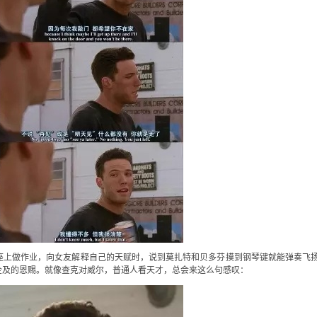
座上做作业，向女友解释自己的天赋时，说到莫扎特和贝多芬摸到钢琴键就能弹奏飞
企及的恩赐。就像查克对威尔，普通人看天才，总会来这么句感叹：