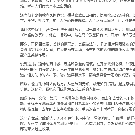
癫痫。念啊念，停住，突然用某个死人的语气跟旁边的人说，你要怎样
难，听村人们传言基本上蛮灵的。
还有很多鬼啊魂啊民间传说，祖祖辈辈口口相传，比聊斋志异还神奇。
学、生物、社会学，加上人性心理来解释。人们之所以痴迷于此，多是
抓住这些特征，营造一种迫于眉睫气氛，以迅雷不及掩耳之势，利用障
《年轻的教宗》，他在一场戏中，站在高耸教堂阳台上，面对广场亿万
那么，再说回灵媒，类似的情形是，灵媒做法时，多是相对昏暗微弱的
灵魂出窍那种致幻感，神经依然在活动，所有担忧的恐惧的喜悦和悲伤
能产生类似作用。
说到这儿，延伸想到神殿、寺庙和教堂的建筑，在开始规划之初，外观
些特别的孔洞投射入内，人在里面冥思祈祷，就会因为思想活动产生有
道，怪力乱神的人、事、物，道具和法事，都需要具备一定的仪式感。
所以，怪力乱神醉人的地方，从愚昧到无知，从无知到慌乱，越是恐惧
价值。这部分，我把它们统称为五迷三道的人和事。
细数下来，文化、娱乐、时尚界等经典案例很多。像去年去世的大卫鲍
斯、永远长发墨镜黑西装外套搭白衬衫黑领带的香奈儿掌门人卡尔拉格
物切格瓦拉；去年刚去世喜欢戴很多只手表的表哥卡斯特罗；奇装异服的L
这些在世或已故的人，无不在时间长河中留下雪泥鸿爪。仔细想，他们
就，多建立了成套体系的树状鲜明icon。若综合起来，会发现他们形
都能带来迷之效果。