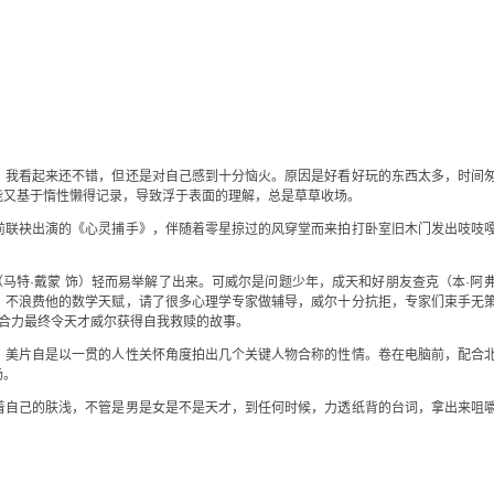
，我看起来还不错，但还是对自己感到十分恼火。原因是好看好玩的东西太多，时间
能又基于惰性懒得记录，导致浮于表面的理解，总是草草收场。
前联袂出演的《心灵捕手》，伴随着零星掠过的风穿堂而来拍打卧室旧木门发出吱吱
（马特·戴蒙 饰）轻而易举解了出来。可威尔是问题少年，成天和好朋友查克（本·阿
，不浪费他的数学天赋，请了很多心理学专家做辅导，威尔十分抗拒，专家们束手无
人合力最终令天才威尔获得自我救赎的故事。
，美片自是以一贯的人性关怀角度拍出几个关键人物合称的性情。卷在电脑前，配合
场。
着自己的肤浅，不管是男是女是不是天才，到任何时候，力透纸背的台词，拿出来咀