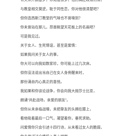
与教皇相交莫逆，耽于同性恋，你对他很清楚吧？
但你连西斯汀教堂的气味也不曾嗅到？
你未曾站在那儿，昂首眺望天花板上的名画吧？
可是我见过。
关于女人、生死情谊，甚至是爱情：
如果我问关于女人的事，
你大可以向我如数家珍，你可能上过几次床。
但你没法说出当自己在女人身旁醒来时，
那份涌自内心真正的喜悦。
我如果和你谈论战争，你会向我大抛莎士比亚，
朗诵“共赴战场，亲爱的朋友”。
但你从未亲临战壕，未把挚友的头拥在膝上，
看他吸着最后一口气，凝望着你，垂死求助。
问爱情你只会引述十四行诗，从未看过女人的脆弱，