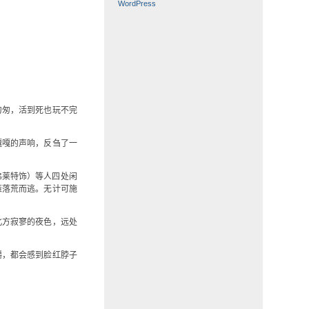
WordPress
匆匆，活到死也玩不完
嘎嘎的声响，反刍了一
弗莱特饰）等人四处闲
策落荒而逃。无计可施
北方寂寥的夜色，远处
嚼，都会感到脸红脖子