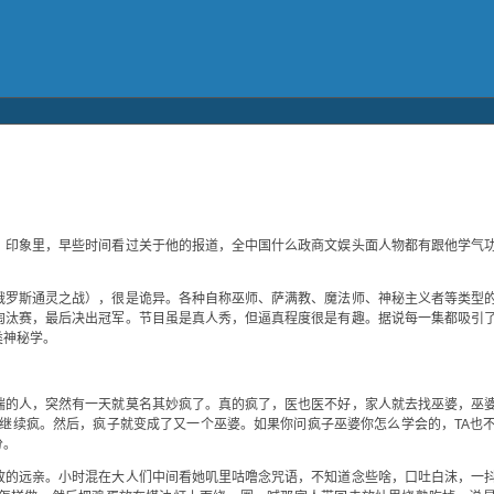
。印象里，早些时间看过关于他的报道，全中国什么政商文娱头面人物都有跟他学气
俄罗斯通灵之战），很是诡异。各种自称巫师、萨满教、魔法师、神秘主义者等类型
淘汰赛，最后决出冠军。节目虽是真人秀，但逼真程度很是有趣。据说每一集都吸引
类神秘学。
端的人，突然有一天就莫名其妙疯了。真的疯了，医也医不好，家人就去找巫婆，巫
会继续疯。然后，疯子就变成了又一个巫婆。如果你问疯子巫婆你怎么学会的，TA也
分。
故的远亲。小时混在大人们中间看她叽里咕噜念咒语，不知道念些啥，口吐白沫，一