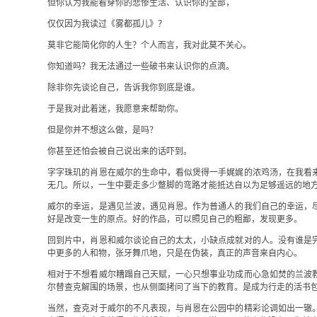
但你认为我能看穿你的悲惨生活、认识你的全部，
仅仅因为我读过《雾都孤儿》？
莫非它能简化你的人生？个人而言，我对此莫不关心。
你知道吗？我无法通过一些破书来认识你的点滴。
除非你先谈论自己，告诉我你到底是谁。
于是我对此着迷，我愿意来帮助你。
但是你并不想这么做，是吗？
你甚至还怕会被自己说出来的话吓到。
字字珠玑的肖恩在威尔的生命中，看似煲得一手娓娓的浓鸡汤，在我看
无几。所以，一生中要走多少蹩脚的弯路才能抵达自以为足够遥远的地
威尔的幸运，是遇见兰波，遇见肖恩。作为普通人的我们自己的幸运，
好是改变一生的原点。好的作品，可以照见自己的粗鄙，发现更多。
回到片中，肖恩和威尔谈论自己的太太，小缺点成就对的人。没有谁是
中更多的人和物，张牙舞爪地，只是在伪装，真正的声音来自内心。
相对于不想看威尔糟蹋自己天赋，一心只想事业功成而心急如焚的兰波
尔替查克解围的场景，也从侧面拷问了当下的教育。是成为行走的活书
当然，查克对于威尔的不凡表现，与肖恩在公园中的精彩论调如出一辙