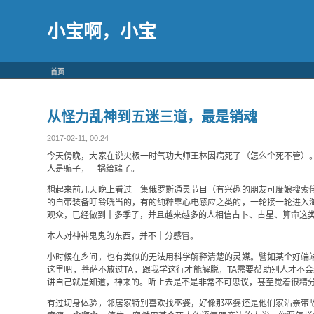
小宝啊，小宝
首页
从怪力乱神到五迷三道，最是销魂
2017-02-11, 00:24
今天傍晚，大家在说火极一时气功大师王林因病死了（怎么个死不管）
人是骗子，一锅给端了。
想起来前几天晚上看过一集俄罗斯通灵节目（有兴趣的朋友可度娘搜索
的自带装备叮铃咣当的，有的纯粹靠心电感应之类的，一轮接一轮进入
观众，已经做到十多季了，并且越来越多的人相信占卜、占星、算命这
本人对神神鬼鬼的东西，并不十分感冒。
小时候在乡间，也有类似的无法用科学解释清楚的灵媒。譬如某个好端
这里吧，菩萨不放过TA，跟我学这行才能解脱，TA需要帮助别人才不
讲自己就是知道，神来的。听上去是不是非常不可思议，甚至觉着很精
有过切身体验，邻居家特别喜欢找巫婆，好像那巫婆还是他们家沾亲带