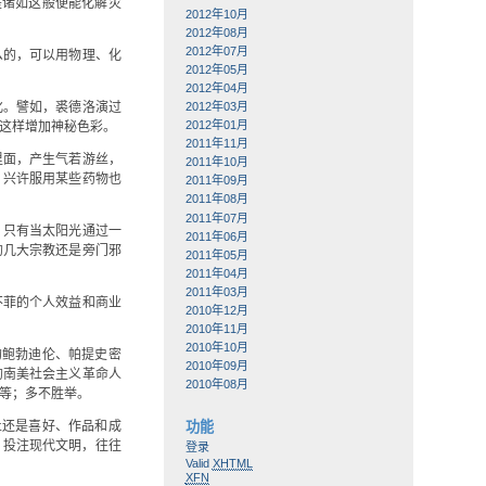
是诸如这般便能化解灾
2012年10月
2012年08月
2012年07月
么的，可以用物理、化
2012年05月
2012年04月
化。譬如，裘德洛演过
2012年03月
2012年01月
这样增加神秘色彩。
2011年11月
里面，产生气若游丝，
2011年10月
，兴许服用某些药物也
2011年09月
2011年08月
2011年07月
，只有当太阳光通过一
2011年06月
的几大宗教还是旁门邪
2011年05月
2011年04月
2011年03月
不菲的个人效益和商业
2010年12月
2010年11月
2010年10月
的鲍勃迪伦、帕提史密
2010年09月
的南美社会主义革命人
2010年08月
逊等；多不胜举。
止还是喜好、作品和成
功能
，投注现代文明，往往
登录
Valid
XHTML
XFN